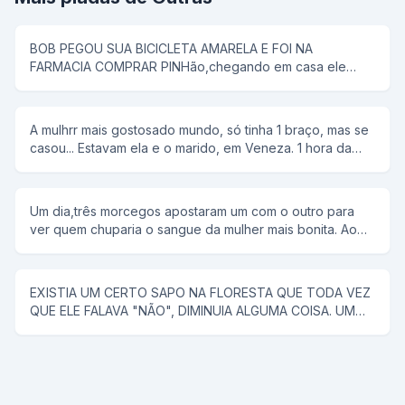
BOB PEGOU SUA BICICLETA AMARELA E FOI NA
FARMACIA COMPRAR PINHão,chegando em casa ele
colocou tudo em uma panela de pressão,então seu pai
disse que pipoca ñ tem antena,e então bob respondeu;-
e dai panela de pressão ñ voa
A mulhrr mais gostosado mundo, só tinha 1 braço, mas se
casou... Estavam ela e o marido, em Veneza. 1 hora da
manhã ela tem um desejo sexual, mas não conta para o
marido. rFalou para ele alugar uma "reminha" da quelas e
foram... No meio do rio, ela diz, tira a minha roupa, e ele
Um dia,três morcegos apostaram um com o outro para
tira. Tira o meu sutiã, e ele tira. Tira a minha calçinha, e
ver quem chuparia o sangue da mulher mais bonita. Ao
ele tira. Quando PELADA, ela diz, agora me co... E ele a
chegar a noite,lá se foi o primeiro morcego;chupou o
joga no rio.
sangue da mulher e voltou com a boca cheia de sangue
e chamou os outros morcegos para ver como era bonita
EXISTIA UM CERTO SAPO NA FLORESTA QUE TODA VEZ
a mulher. Na noite seguinte, lá se foi o segundo
QUE ELE FALAVA "NÃO", DIMINUIA ALGUMA COISA. UM
morcego;encontrou uma mulher muito mais bonita que a
CAVALO SABENDO DISSO, FOI PROCURAR ESSE SAPO
do companheiro,chupou o sangue e fez questão de
PARA RESOLVER UM PROBLEMA QUE O VINHA
mostrar aos colegas o resultado da sua procura. Na
ACOMPANHANDO A MUITO TEMPO (ELE TINHA QUASE
terceira noite o último morcego saiu para procurar uma
CINCO METROS DE PAU), E COM O TAMANHO DESSE
vítima e voltou com a boca cheia de sangue.Não
PROBLEMA ELE NÃO PODIA COMER NENHUMA ÉGUA.