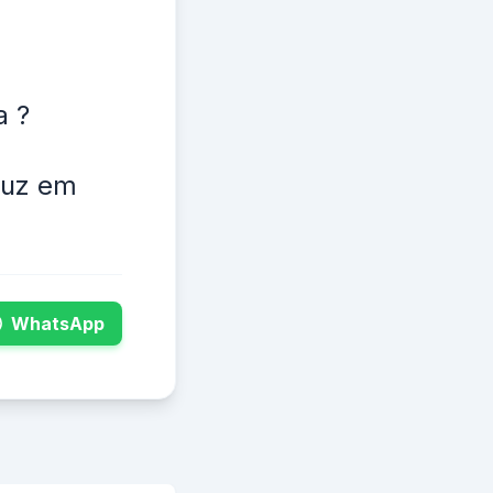
a ?
luz em
WhatsApp