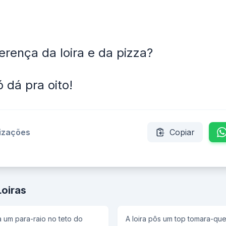
ferença da loira e da pizza?
 dá pra oito!
lizações
Copiar
Loiras
a um para-raio no teto do
A loira pôs um top tomara-qu