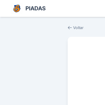
PIADAS
Voltar
Piada # 37451