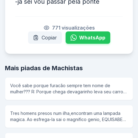
-ja sei vou passar pela ponte
771 visualizações
Copiar
WhatsApp
Mais piadas de Machistas
Você sabe porque furacão sempre tem nome de
mulher??? R: Porque chega devagarinho leva seu carro
sua casa depois quando vai embora deixa tudo
destruido
Tres homens presos num ilha,encontram uma lampada
magica. Ao esfrega-la sai o magnifico genio, EQUISABE
que por agradecimento em sua libertacao concede aos
tres rapazes tres desejas para cada um deles.... O
primeiro rapaz pede para ser forte. E o genio o fez